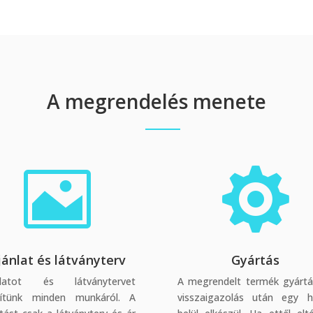
A megrendelés menete


jánlat és látványterv
Gyártás
nlatot és látványtervet
A megrendelt termék gyárt
zítünk minden munkáról. A
visszaigazolás után egy h