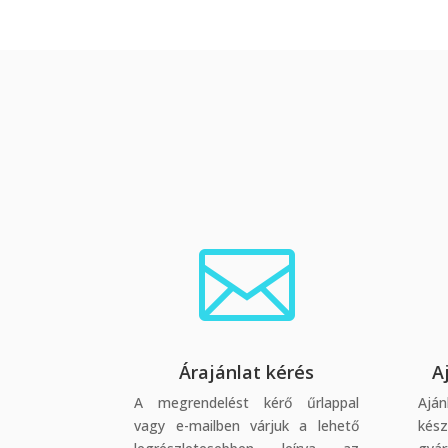

Árajánlat kérés
A
A megrendelést kérő űrlappal
Ajá
vagy e-mailben várjuk a lehető
kés