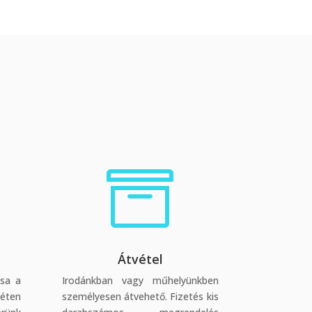

Átvétel
ása a
Irodánkban vagy műhelyünkben
éten
személyesen átvehető. Fizetés kis