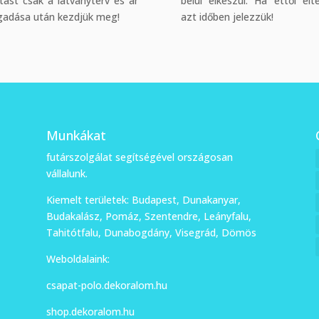
tást csak a látványterv és ár
belül elkészül. Ha ettől elt
gadása után kezdjük meg!
azt időben jelezzük!
Munkákat
futárszolgálat segítségével országosan
vállalunk.
Kiemelt területek: Budapest, Dunakanyar,
Budakalász, Pomáz, Szentendre, Leányfalu,
Tahitótfalu, Dunabogdány, Visegrád, Dömös
Weboldalaink:
csapat-polo.dekoralom.hu
shop.dekoralom.hu