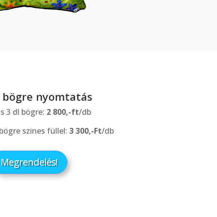
i bögre nyomtatás
s 3 dl bögre:
2 800,-ft
/db
bögre szines füllel:
3 300,-Ft
/db
Megrendelés!