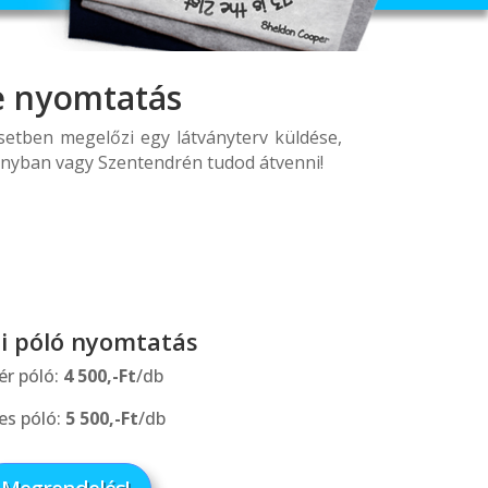
e nyomtatás
setben megelőzi egy látványterv küldése,
dányban vagy Szentendrén tudod átvenni!
i póló nyomtatás
ér póló:
4 500,-Ft
/db
es póló:
5 500,-Ft
/db