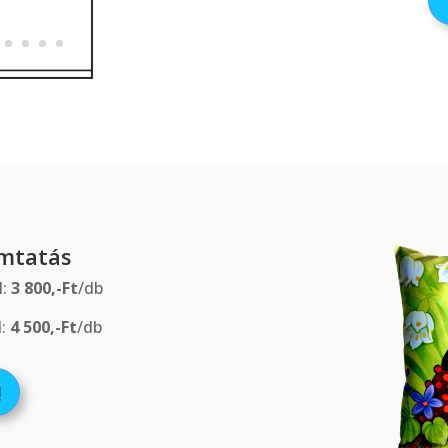
omtatás
l:
3 800,-Ft
/db
l:
4 500,-Ft
/db