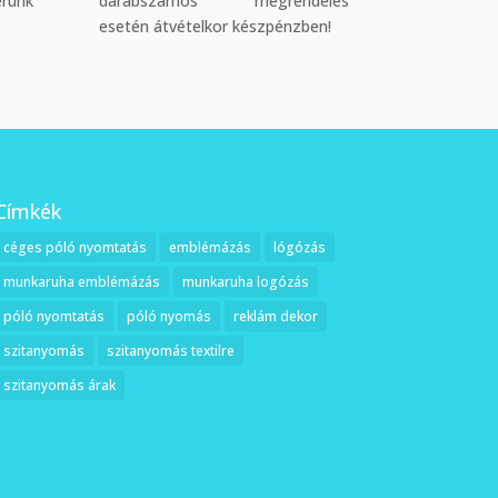
érünk
darabszámos megrendelés
esetén átvételkor készpénzben!
Címkék
céges póló nyomtatás
emblémázás
lógózás
munkaruha emblémázás
munkaruha logózás
póló nyomtatás
póló nyomás
reklám dekor
szitanyomás
szitanyomás textilre
szitanyomás árak