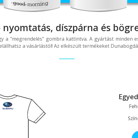
ó nyomtatás, díszpárna és bögr
gy a "megrendelés" gombra kattintva. A gyártást minden e
elállhatsz a vásárlástól! Az elkészült termékeket Dunabog
Egyed
Feh
Szín