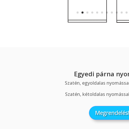
Egyedi párna ny
Szatén, egyoldalas nyomássa
Szatén, kétoldalas nyomássa
Megrendelés!