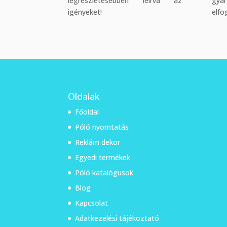
legrészletesebben leírva az
gyár
igényeket!
elfo
Oldalak
Főoldal
Póló nyomtatás
Reklám dekor
Egyedi termékek
Póló katalógusok
Blog
Kapcsolat
Adatkezelési tájékoztató