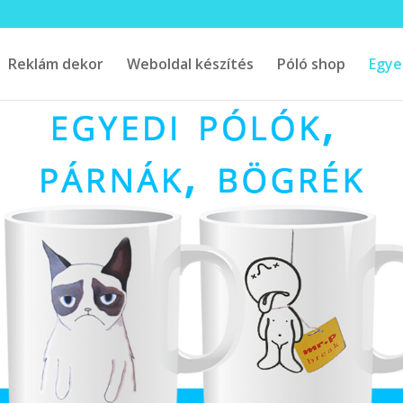
Reklám dekor
Weboldal készítés
Póló shop
Egye