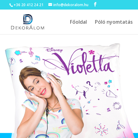
+36 20 412 24 21
info@dekoralom.hu
Főoldal
Póló nyomtatás