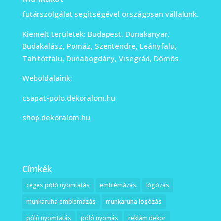
futárszolgálat segítségével országosan vállalunk.
Kiemelt területek: Budapest, Dunakanyar,
Budakalász, Pomáz, Szentendre, Leányfalu,
Tahitótfalu, Dunabogdány, Visegrád, Dömös
Weboldalaink:
csapat-polo.dekoralom.hu
shop.dekoralom.hu
Címkék
céges póló nyomtatás
emblémázás
lógózás
munkaruha emblémázás
munkaruha logózás
póló nyomtatás
póló nyomás
reklám dekor