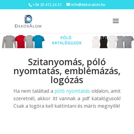
+36 20 412 24 21
info@dekoralom.hu
Szitanyomás, póló
nyomtatás, emblémázás,
logózás
Ha nem találtad a
póló nyomtatás
oldalon, amit
szeretnél, akkor itt vannak a pdf katalógusok!
Csak a logóra kell kattintani és máris megnyílik!