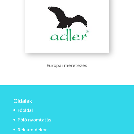
Európai méretezés
Oldalak
Főoldal
Póló nyomtatás
Reklám dekor