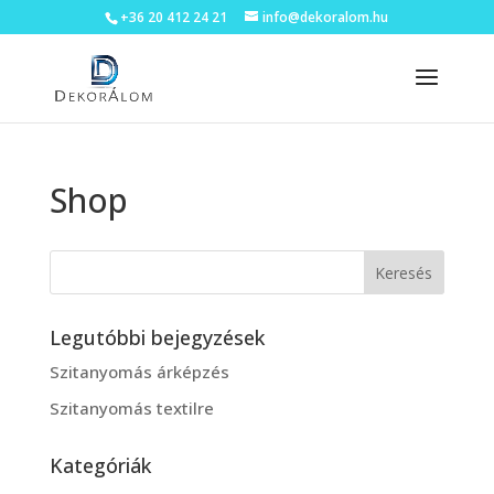
+36 20 412 24 21
info@dekoralom.hu
Shop
Legutóbbi bejegyzések
Szitanyomás árképzés
Szitanyomás textilre
Kategóriák