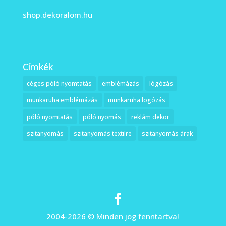
shop.dekoralom.hu
Címkék
céges póló nyomtatás
emblémázás
lógózás
munkaruha emblémázás
munkaruha logózás
póló nyomtatás
póló nyomás
reklám dekor
szitanyomás
szitanyomás textilre
szitanyomás árak
2004-2026 © Minden jog fenntartva!